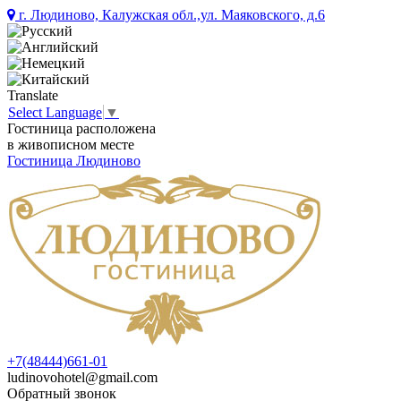
г. Людиново, Калужская обл.,ул. Маяковского, д.6
Translate
Select Language
▼
Гостиница расположена
в живописном месте
Гостиница Людиново
+7(48444)661-01
ludinovohotel@gmail.com
Обратный звонок